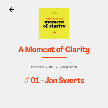
Ga terug
A Moment of Clarity
Seizoen 2
Afl. 1
2 jaar geleden
#01 - Jan Swerts