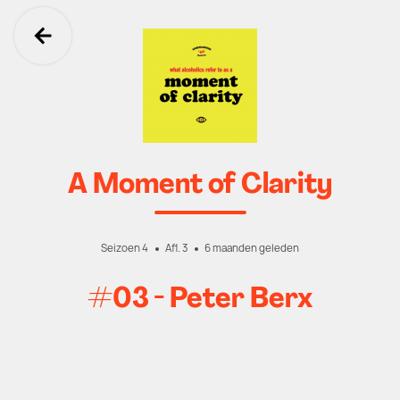
Ga terug
A Moment of Clarity
Seizoen 4
Afl. 3
6 maanden geleden
#03 - Peter Berx