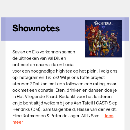
Shownotes
Savlan en Elio verkennen samen
de uithoeken van Val Dir, en
ontmoeten daarna Ida en Lucia
voor een hoognodige high tea op het plein. | Volg ons
op ⁠⁠⁠⁠⁠⁠⁠Instagram⁠⁠⁠⁠⁠⁠⁠ en ⁠⁠⁠⁠⁠⁠⁠TikTok⁠⁠⁠⁠⁠⁠⁠! Wil je ons toffe project
steunen? Dat kan met een follow en een rating, maar
ook⁠⁠⁠⁠⁠⁠⁠ met een donatie⁠⁠⁠⁠⁠⁠⁠. Eten, drinken en dansen doe je
in ⁠⁠⁠⁠⁠⁠⁠Het Vliegende Paard⁠⁠⁠⁠⁠⁠⁠. Bedankt voor het luisteren
en je bent altijd welkom bij ons Aan Tafel! | CAST: Siep
Hendriks (DM), Sam Galgenbeld, Hasse van der Veldt,
Eline Rotmensen & Peter de Jager. ART: Sam …
lees
meer