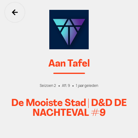
Ga terug
Aan Tafel
Seizoen 2
Afl. 9
1 jaar geleden
De Mooiste Stad | D&D DE
NACHTEVAL #9