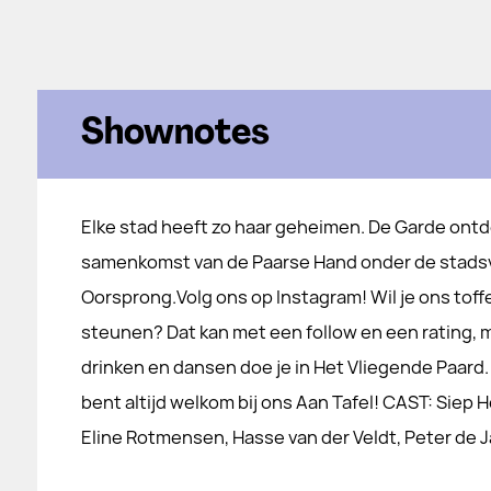
Shownotes
Elke stad heeft zo haar geheimen. De Garde ont
samenkomst van de Paarse Hand onder de stadsvi
Oorsprong.Volg ons op ⁠⁠⁠⁠⁠⁠⁠⁠⁠⁠⁠⁠⁠⁠⁠⁠Instagram⁠⁠⁠⁠⁠⁠⁠⁠⁠⁠⁠⁠⁠⁠⁠⁠! Wil je ons 
steunen? Dat kan met een follow en een rating, maar ook⁠⁠⁠⁠⁠⁠⁠⁠⁠⁠⁠⁠
drinken en dansen doe je in ⁠⁠⁠⁠⁠⁠⁠⁠⁠⁠⁠⁠⁠⁠⁠⁠Het Vliegende Paard⁠⁠⁠⁠⁠
bent altijd welkom bij ons Aan Tafel! CAST: Siep
Eline Rotmensen, Hasse van der Veldt, Peter de 