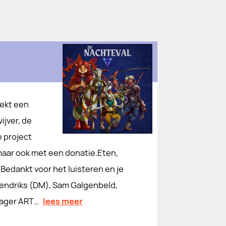
dekt een
jver, de
toffe project
⁠⁠⁠⁠ met een donatie⁠⁠⁠⁠⁠⁠⁠⁠⁠⁠⁠⁠⁠⁠⁠⁠.Eten,
⁠⁠⁠⁠⁠⁠⁠⁠⁠⁠⁠. Bedankt voor het luisteren en je
 Hendriks (DM), Sam Galgenbeld,
Jager ART…
lees meer