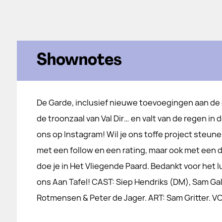
Shownotes
De Garde, inclusief nieuwe toevoegingen aan de 
de troonzaal van Val Dir… en valt van de regen in d
ons op ⁠⁠⁠⁠⁠⁠⁠⁠⁠⁠⁠Instagram⁠⁠⁠⁠⁠⁠⁠⁠⁠⁠⁠! Wil je ons toffe project st
met een follow en een rating, maar ook⁠⁠⁠⁠⁠⁠⁠⁠⁠⁠⁠ met een do
doe je in ⁠⁠⁠⁠⁠⁠⁠⁠⁠⁠⁠Het Vliegende Paard⁠⁠⁠⁠⁠⁠⁠⁠⁠⁠⁠. Bedankt vo
ons Aan Tafel! CAST: Siep Hendriks (DM), Sam Gal
Rotmensen & Peter de Jager. ART: Sam Gritter.