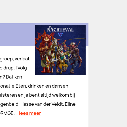
groep, verlaat
e drup. | Volg
eunen? Dat kan
natie⁠⁠⁠⁠⁠⁠⁠⁠⁠⁠⁠.Eten, drinken en dansen
or het luisteren en je bent altijd welkom bij
genbeld, Hasse van der Veldt, Eline
 VORMGE…
lees meer