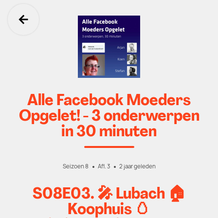
Ga terug
Alle Facebook Moeders
Opgelet! - 3 onderwerpen
in 30 minuten
Seizoen 8
Afl. 3
2 jaar geleden
S08E03. 🎤 Lubach 🏠
Koophuis 🥚