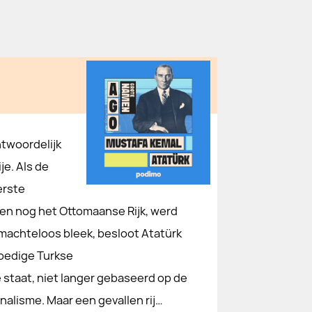
ntwoordelijk
e. Als de
erste
oen nog het Ottomaanse Rijk, werd
machteloos bleek, besloot Atatürk
loedige Turkse
 staat, niet langer gebaseerd op de
nalisme. Maar een gevallen rij…