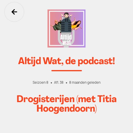
Ga terug
Altijd Wat, de podcast!
Seizoen 8
Afl. 38
8 maanden geleden
Drogisterijen (met Titia
Hoogendoorn)