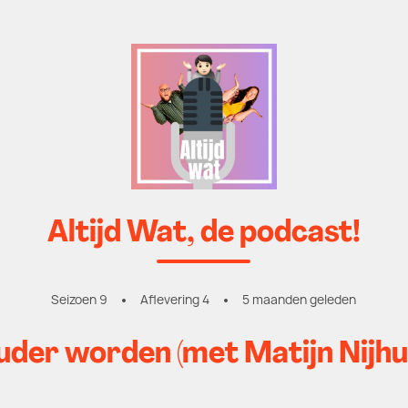
Altijd Wat, de podcast!
Seizoen 9
Aflevering 4
5 maanden geleden
der worden (met Matijn Nijhu