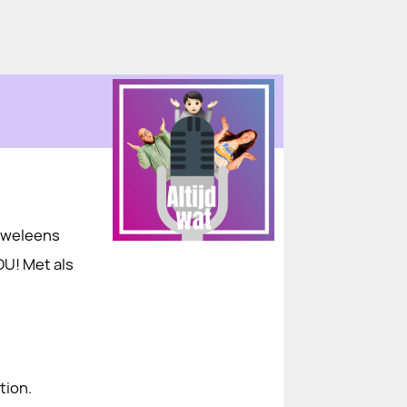
e weleens
OU! Met als
tion.