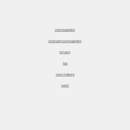
voorwaarden
podcastvoorwaarden
privacy
faq
voor makers
werk