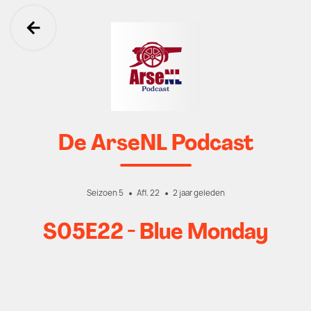
Ga terug
De ArseNL Podcast
Seizoen 5
Afl. 22
2 jaar geleden
S05E22 - Blue Monday