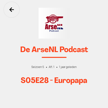
Ga terug
De ArseNL Podcast
Seizoen 5
Afl. 1
1 jaar geleden
S05E28 - Europapa