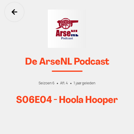
Ga terug
De ArseNL Podcast
Seizoen 6
Afl. 4
1 jaar geleden
S06E04 - Hoola Hooper