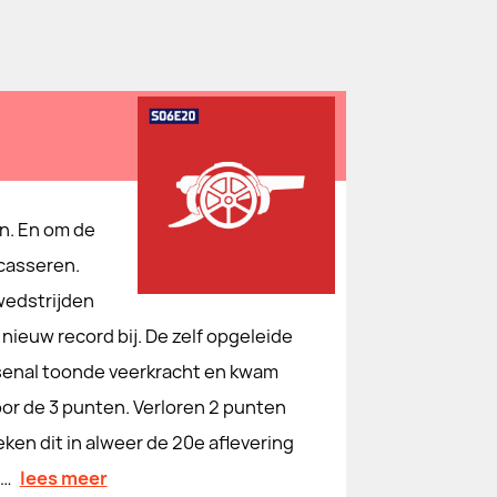
n. En om de
ncasseren.
wedstrijden
nieuw record bij. De zelf opgeleide
Arsenal toonde veerkracht en kwam
oor de 3 punten. Verloren 2 punten
en dit in alweer de 20e aflevering
n…
lees meer