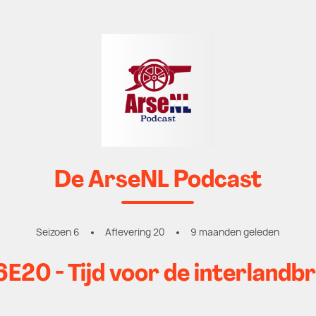
De ArseNL Podcast
Seizoen 6
Aflevering 20
9 maanden geleden
E20 - Tijd voor de interlandb