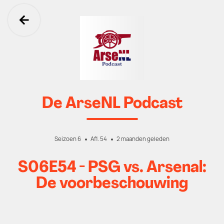
Ga terug
De ArseNL Podcast
Seizoen 6
Afl. 54
2 maanden geleden
S06E54 - PSG vs. Arsenal:
De voorbeschouwing