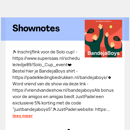
Shownotes
🎾 Inschrijflink voor de Solo cup! -
⁠⁠⁠⁠⁠⁠⁠⁠⁠⁠https://www.supersaas.nl/schedu
le/edje89/Solo_Cup_event⁠⁠⁠⁠⁠⁠⁠⁠⁠⁠❤️
Bestel hier je BandejaBoys shirt -
⁠⁠⁠⁠⁠⁠⁠⁠⁠⁠⁠⁠⁠⁠⁠⁠⁠⁠⁠⁠⁠⁠⁠⁠⁠⁠⁠⁠⁠⁠⁠⁠⁠⁠⁠⁠⁠⁠⁠⁠⁠⁠⁠⁠⁠⁠⁠⁠⁠⁠⁠⁠⁠⁠⁠⁠⁠⁠⁠⁠⁠⁠⁠⁠https://padelkledingbedrukken.nl/bandejaboys/⁠⁠⁠⁠⁠⁠⁠⁠⁠⁠⁠⁠⁠⁠⁠⁠⁠⁠⁠⁠⁠🍀
Word vriend van de show via deze link -
⁠⁠⁠⁠⁠⁠⁠⁠⁠⁠⁠⁠⁠⁠⁠⁠⁠⁠https://vriendvandeshow.nl/bandejaboys⁠⁠⁠⁠⁠⁠⁠⁠⁠⁠⁠⁠⁠⁠⁠⁠Als bonus
voor de amigos en amigas biedt JustPadel een
exclusieve 5% korting met de code
“justbandejaboys5”.🎾JustPadel website: ⁠⁠⁠⁠⁠⁠⁠⁠⁠⁠⁠⁠⁠⁠⁠⁠⁠⁠⁠⁠⁠⁠⁠⁠⁠⁠⁠⁠⁠⁠https:…
lees meer