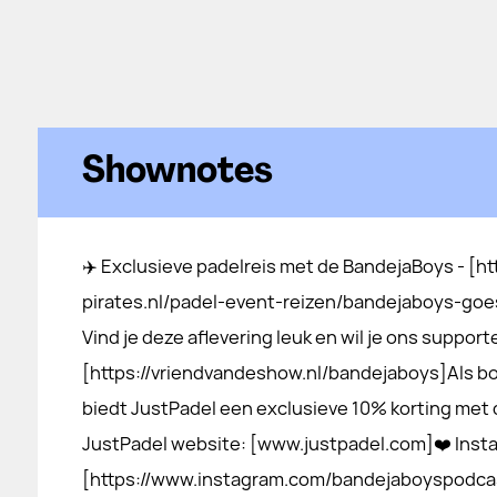
Shownotes
✈️ Exclusieve padelreis met de BandejaBoys - [⁠⁠⁠⁠⁠⁠h
pirates.nl/padel-event-reizen/bandejaboys-goes-be
Vind je deze aflevering leuk en wil je ons support
[⁠⁠⁠⁠⁠⁠https://vriendvandeshow.nl/bandejaboys⁠⁠⁠⁠⁠⁠]A
biedt JustPadel een exclusieve 10% korting met 
JustPadel website: [⁠⁠⁠⁠⁠⁠www.justpadel.com⁠⁠⁠⁠⁠⁠]❤️
[⁠⁠⁠⁠⁠⁠https://www.instagram.com/bandejaboyspodc