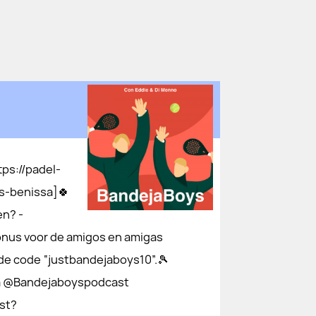
ttps://padel-
nissa⁠⁠⁠⁠⁠⁠]🍀
en? -
ls bonus voor de amigos en amigas
de code “justbandejaboys10”.🎾
 Insta @Bandejaboyspodcast
ast?