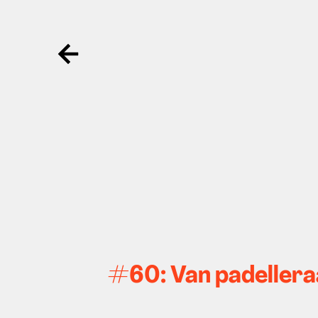
Ga terug
#60: Van padelleraa