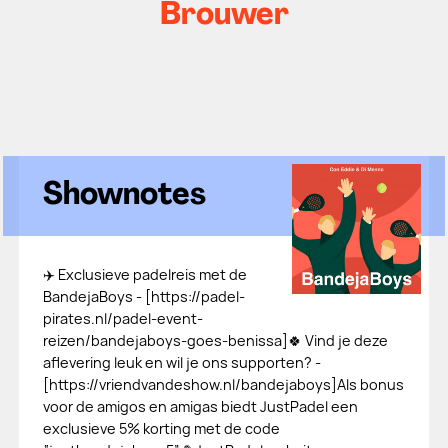
Brouwer
Shownotes
✈️ Exclusieve padelreis met de
BandejaBoys - [⁠⁠⁠⁠⁠⁠⁠⁠⁠https://padel-
pirates.nl/padel-event-
reizen/bandejaboys-goes-benissa⁠⁠⁠⁠⁠⁠⁠⁠⁠]🍀 Vind je deze
aflevering leuk en wil je ons supporten? -
[⁠⁠⁠⁠⁠⁠⁠⁠⁠https://vriendvandeshow.nl/bandejaboys⁠⁠⁠⁠⁠⁠⁠⁠⁠]Als bonus
voor de amigos en amigas biedt JustPadel een
exclusieve 5% korting met de code