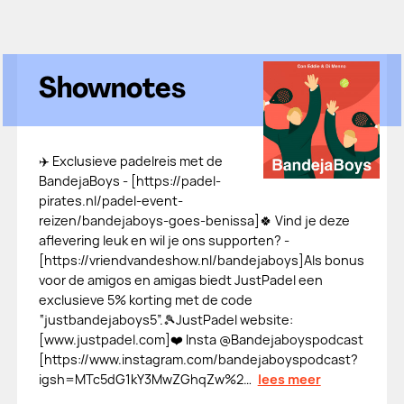
Shownotes
✈️ Exclusieve padelreis met de
BandejaBoys - [⁠⁠⁠⁠⁠⁠⁠⁠⁠⁠⁠⁠⁠⁠https://padel-
pirates.nl/padel-event-
reizen/bandejaboys-goes-benissa⁠⁠⁠⁠⁠⁠⁠⁠⁠⁠⁠⁠⁠⁠]🍀 Vind je deze
aflevering leuk en wil je ons supporten? -
[⁠⁠⁠⁠⁠⁠⁠⁠⁠⁠⁠⁠⁠⁠https://vriendvandeshow.nl/bandejaboys⁠⁠⁠⁠⁠⁠⁠⁠⁠⁠⁠⁠⁠⁠]Als bonus
voor de amigos en amigas biedt JustPadel een
exclusieve 5% korting met de code
“justbandejaboys5”.🎾JustPadel website:
[⁠⁠⁠⁠⁠⁠⁠⁠⁠⁠⁠⁠⁠⁠www.justpadel.com⁠⁠⁠⁠⁠⁠⁠⁠⁠⁠⁠⁠⁠⁠]❤️ Insta @Bandejaboyspodcast
[⁠⁠⁠⁠⁠⁠⁠⁠⁠⁠⁠⁠⁠⁠https://www.instagram.com/bandejaboyspodcast?
igsh=MTc5dG1kY3MwZGhqZw%2…
lees meer