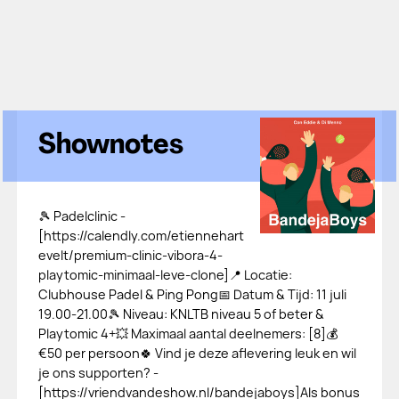
Shownotes
🎾 Padelclinic -
[https://calendly.com/etiennehart
evelt/premium-clinic-vibora-4-
playtomic-minimaal-leve-clone]📍 Locatie:
Clubhouse Padel & Ping Pong📅 Datum & Tijd: 11 juli
19.00-21.00🎾 Niveau: KNLTB niveau 5 of beter &
Playtomic 4+💥 Maximaal aantal deelnemers: [8]💰
€50 per persoon🍀 Vind je deze aflevering leuk en wil
je ons supporten? -
[⁠⁠⁠⁠⁠⁠⁠⁠⁠⁠⁠⁠⁠⁠⁠⁠https://vriendvandeshow.nl/bandejaboys⁠⁠⁠⁠⁠⁠⁠⁠⁠⁠⁠⁠⁠⁠⁠⁠]Als bonus