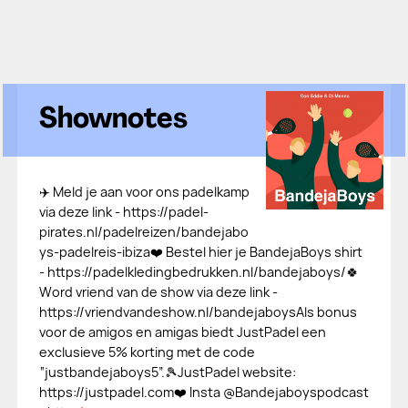
Shownotes
✈️ Meld je aan voor ons padelkamp
via deze link - ⁠⁠https://padel-
pirates.nl/padelreizen/bandejabo
ys-padelreis-ibiza⁠⁠❤️ Bestel hier je BandejaBoys shirt
- ⁠⁠⁠⁠⁠⁠⁠⁠⁠⁠⁠⁠⁠⁠⁠⁠⁠⁠⁠⁠⁠⁠⁠⁠⁠⁠⁠⁠https://padelkledingbedrukken.nl/bandejaboys/⁠⁠⁠⁠⁠⁠⁠⁠⁠🍀
Word vriend van de show via deze link -
⁠⁠⁠⁠⁠⁠https://vriendvandeshow.nl/bandejaboys⁠⁠⁠⁠Als bonus
voor de amigos en amigas biedt JustPadel een
exclusieve 5% korting met de code
“justbandejaboys5”.🎾JustPadel website:
⁠⁠⁠⁠⁠⁠⁠⁠⁠⁠⁠⁠⁠⁠⁠⁠⁠⁠https://justpadel.com⁠⁠⁠⁠⁠⁠⁠⁠⁠⁠⁠⁠⁠⁠⁠⁠⁠⁠⁠⁠⁠⁠❤️ Insta @Bandejaboyspodcast