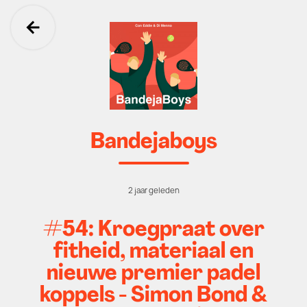
Ga terug
Bandejaboys
2 jaar geleden
#54: Kroegpraat over
fitheid, materiaal en
nieuwe premier padel
koppels - Simon Bond &