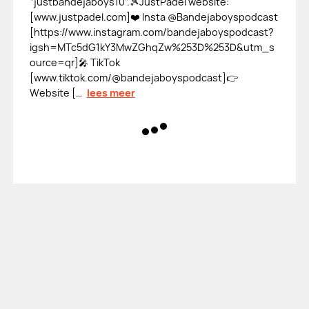
“justbandejaboys10”.🎾JustPadel website:
[⁠www.justpadel.com⁠]❤️ Insta @Bandejaboyspodcast
[⁠https://www.instagram.com/bandejaboyspodcast?
igsh=MTc5dG1kY3MwZGhqZw%253D%253D&utm_s
ource=qr⁠]🎤 TikTok
[⁠www.tiktok.com/@bandejaboyspodcast⁠]👉
Website [⁠…
lees meer