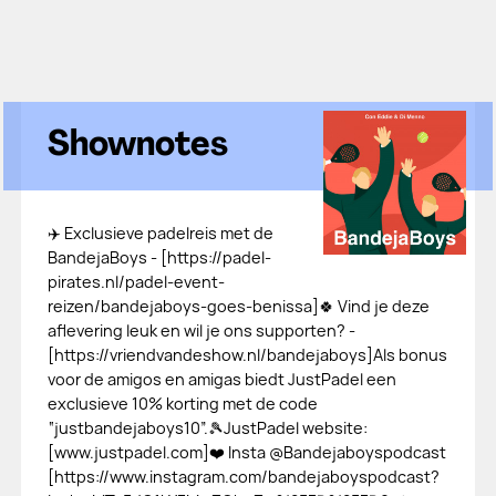
Shownotes
✈️ Exclusieve padelreis met de
BandejaBoys - [⁠⁠⁠⁠⁠https://padel-
pirates.nl/padel-event-
reizen/bandejaboys-goes-benissa⁠⁠⁠⁠⁠]🍀 Vind je deze
aflevering leuk en wil je ons supporten? -
[⁠⁠⁠⁠⁠https://vriendvandeshow.nl/bandejaboys⁠⁠⁠⁠⁠]Als bonus
voor de amigos en amigas biedt JustPadel een
exclusieve 10% korting met de code
“justbandejaboys10”.🎾JustPadel website:
[⁠⁠⁠⁠⁠www.justpadel.com⁠⁠⁠⁠⁠]❤️ Insta @Bandejaboyspodcast
[⁠⁠⁠⁠⁠https://www.instagram.com/bandejaboyspodcast?