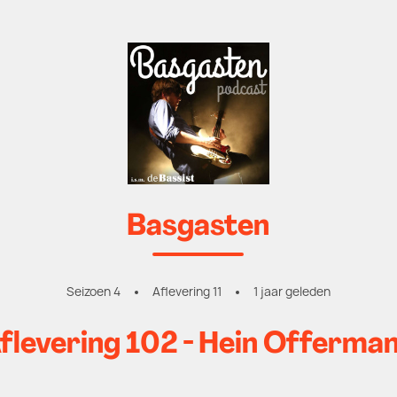
Basgasten
Seizoen 4
Aflevering 11
1 jaar geleden
flevering 102 - Hein Offerma