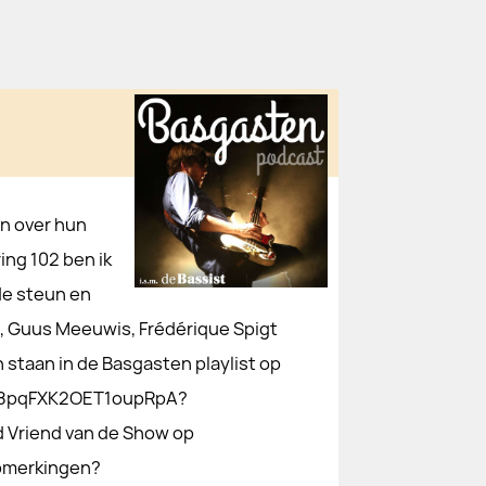
en over hun
ring 102 ben ik
de steun en
n, Guus Meeuwis, Frédérique Spigt
staan in de Basgasten playlist op
OFD8pqFXK2OET1oupRpA?
Vriend van de Show op
pmerkingen?