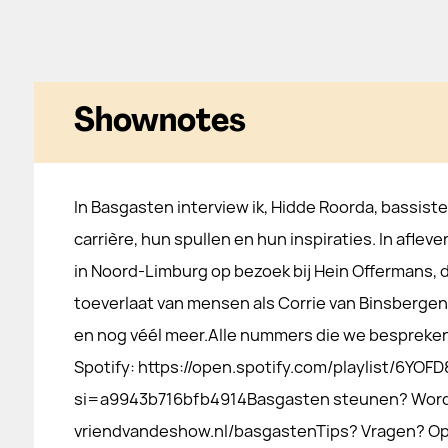
Shownotes
In Basgasten interview ik, Hidde Roorda, bassist
carrière, hun spullen en hun inspiraties. In afleve
in Noord-Limburg op bezoek bij Hein Offermans, 
toeverlaat van mensen als Corrie van Binsberge
en nog véél meer.Alle nummers die we bespreken 
Spotify: https://open.spotify.com/playlist/6Y
si=a9943b716bfb4914Basgasten steunen? Word 
vriendvandeshow.nl/basgastenTips? Vragen? O