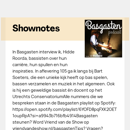
Shownotes
In Basgasten interview ik, Hidde
Roorda, bassisten over hun
carrière, hun spullen en hun
inspiraties. In aflevering 105 ga ik langs bij Bart
Soeters, die een unieke kijk heeft op bas spelen,
bassen verzamelen en muziek in het algemeen. Ook
is hij een geweldige bassist én docent op het
Utrechts ConservatoriumAlle nummers die we
bespreken staan in de Basgasten playlist op Spotify:
https://open.spotify.com/playlist/6YOFD8pqFXK2OET
1oupRpA?si=a9943b716bfb4914Basgasten
steunen? Word Vriend van de Show op
vriendvandeshow.nl/basgastenTips? Vragen?