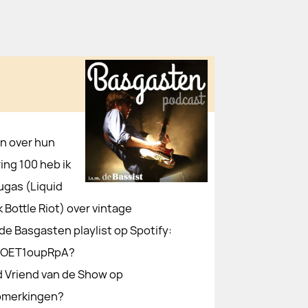
en over hun
ring 100 heb ik
ugas (Liquid
 Bottle Riot) over vintage
e Basgasten playlist op Spotify:
K2OET1oupRpA?
Vriend van de Show op
pmerkingen?