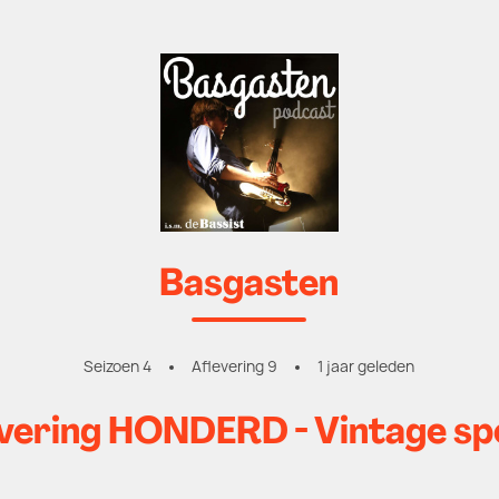
Basgasten
Seizoen 4
Aflevering 9
1 jaar geleden
vering HONDERD - Vintage sp