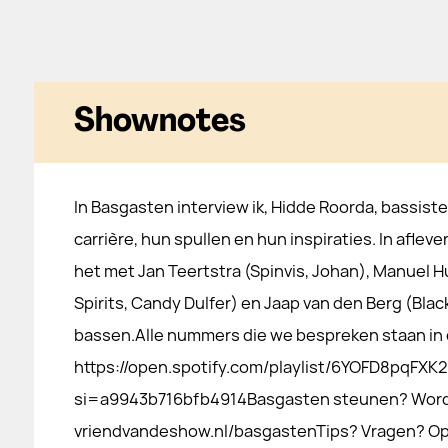
Shownotes
In Basgasten interview ik, Hidde Roorda, bassist
carrière, hun spullen en hun inspiraties. In afleve
het met Jan Teertstra (Spinvis, Johan), Manuel H
Spirits, Candy Dulfer) en Jaap van den Berg (Black
bassen.Alle nummers die we bespreken staan in d
https://open.spotify.com/playlist/6YOFD8pqFX
si=a9943b716bfb4914Basgasten steunen? Word 
vriendvandeshow.nl/basgastenTips? Vragen? O