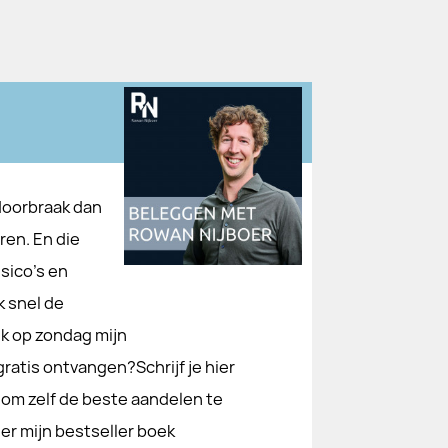
doorbraak dan
ren. En die
isico's en
k snel de
ik op zondag mijn
atis ontvangen?Schrijf je hier
e om zelf de beste aandelen te
er mijn bestseller boek