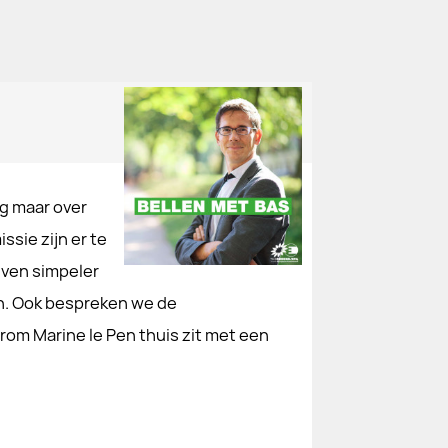
og maar over
sie zijn er te
jven simpeler
jn. Ook bespreken we de
om Marine le Pen thuis zit met een