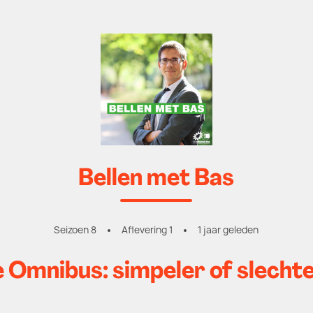
Bellen met Bas
Seizoen 8
Aflevering 1
1 jaar geleden
 Omnibus: simpeler of slecht