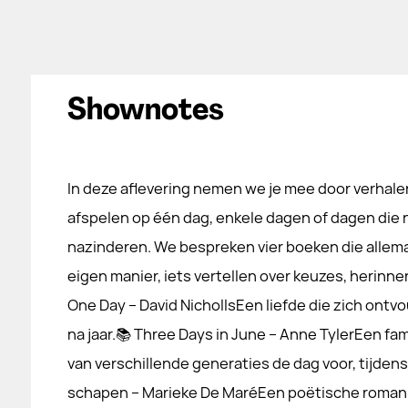
Shownotes
In deze aflevering nemen we je mee door verhalen
afspelen op één dag, enkele dagen of dagen die 
nazinderen. We bespreken vier boeken die allema
eigen manier, iets vertellen over keuzes, herinner
One Day – David NichollsEen liefde die zich ontv
na jaar.📚 Three Days in June – Anne TylerEen fa
van verschillende generaties de dag voor, tijdens 
schapen – Marieke De MaréEen poëtische roma