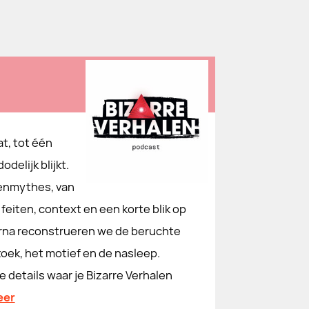
at, tot één
delijk blijkt.
enmythes, van
feiten, context en een korte blik op
arna reconstrueren we de beruchte
zoek, het motief en de nasleep.
 details waar je Bizarre Verhalen
eer