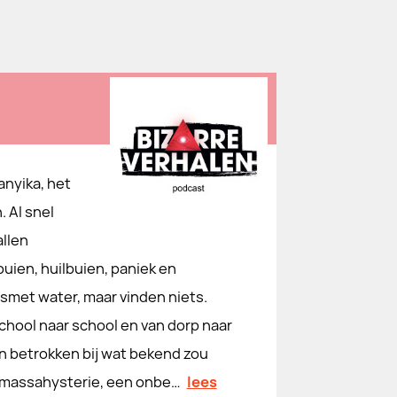
anyika, het
. Al snel
allen
uien, huilbuien, paniek en
esmet water, maar vinden niets.
chool naar school en van dorp naar
n betrokken bij wat bekend zou
t massahysterie, een onbe…
lees