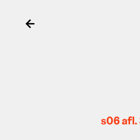
Ga terug
s06 afl.