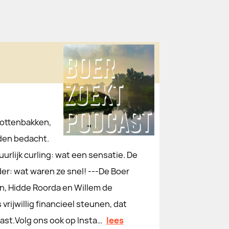
pottenbakken,
dden bedacht.
urlijk curling: wat een sensatie. De
: wat waren ze snel! ---De Boer
, Hidde Roorda en Willem de
vrijwillig financieel steunen, dat
st.Volg ons ook op Insta…
lees