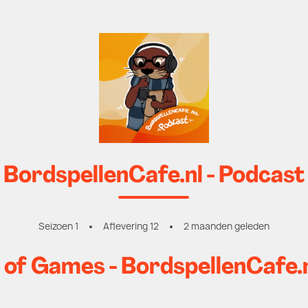
BordspellenCafe.nl - Podcast
Seizoen 1
Aflevering 12
2 maanden geleden
l of Games - BordspellenCafe.