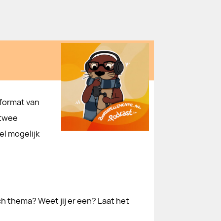
 format van
 twee
l mogelijk
 thema? Weet jij er een? Laat het