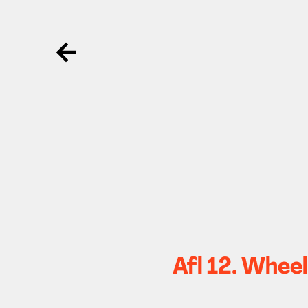
Ga terug
Afl 12. Whee