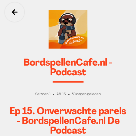
Ga terug
BordspellenCafe.nl -
Podcast
Seizoen 1
Afl. 15
30 dagen geleden
Ep 15. Onverwachte parels
- BordspellenCafe.nl De
Podcast