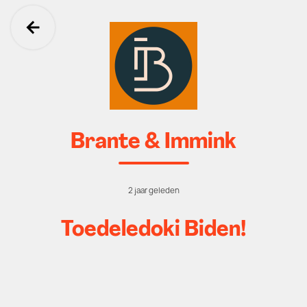
Ga terug
Brante & Immink
2 jaar geleden
Toedeledoki Biden!