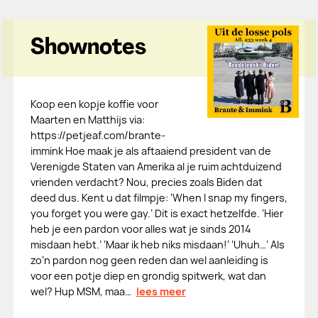
Shownotes
Koop een kopje koffie voor
Maarten en Matthijs via:
https://petjeaf.com/brante-
immink Hoe maak je als aftaaiend president van de
Verenigde Staten van Amerika al je ruim achtduizend
vrienden verdacht? Nou, precies zoals Biden dat
deed dus. Kent u dat filmpje: ‘When I snap my fingers,
you forget you were gay.’ Dit is exact hetzelfde. ‘Hier
heb je een pardon voor alles wat je sinds 2014
misdaan hebt.’ ‘Maar ik heb niks misdaan!’ ‘Uhuh…’ Als
zo’n pardon nog geen reden dan wel aanleiding is
voor een potje diep en grondig spitwerk, wat dan
wel? Hup MSM, maa…
lees meer