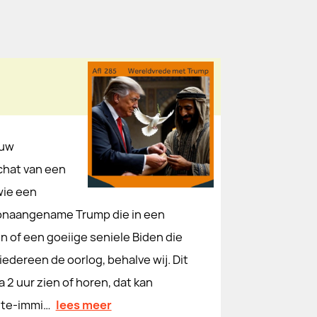
 uw
chat van een
wie een
n onaangename Trump die in een
n of een goeiige seniele Biden die
 iedereen de oorlog, behalve wij. Dit
a 2 uur zien of horen, dat kan
ante-immi…
lees meer