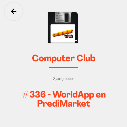
Ga terug
Computer Club
2 jaar geleden
#336 - WorldApp en
PrediMarket