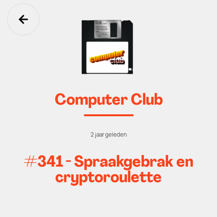
Ga terug
Computer Club
2 jaar geleden
#341 - Spraakgebrak en
cryptoroulette