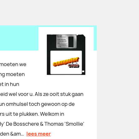
i moeten we
ping moeten
et in hun
id wel voor u. Als ze ooit stuk gaan
 hun omhulsel toch gewoon op de
rs uit te plukken. Welkom in
dy' De Bosschere & Thomas 'Smollie'
anden &am…
lees meer