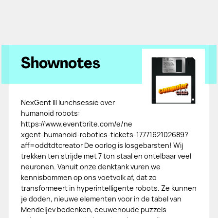
Shownotes
NexGent III lunchsessie over
humanoid robots:
https://www.eventbrite.com/e/ne
xgent-humanoid-robotics-tickets-1777162102689?
aff=oddtdtcreator De oorlog is losgebarsten! Wij
trekken ten strijde met 7 ton staal en ontelbaar veel
neuronen. Vanuit onze denktank vuren we
kennisbommen op ons voetvolk af, dat zo
transformeert in hyperintelligente robots. Ze kunnen
je doden, nieuwe elementen voor in de tabel van
Mendeljev bedenken, eeuwenoude puzzels