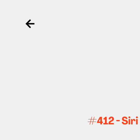
Ga terug
#412 - Sir