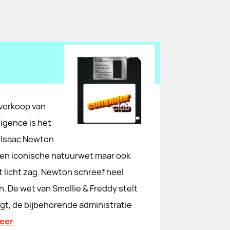
verkoop van
ligence is het
n Isaac Newton
n een iconische natuurwet maar ook
 licht zag. Newton schreef heel
n. De wet van Smollie & Freddy stelt
egt, de bijbehorende administratie
eer