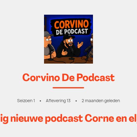
Corvino De Podcast
Seizoen 1
Aflevering 13
2 maanden geleden
ig nieuwe podcast Corne en e