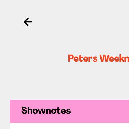
Ga terug
Peters Weekme
Shownotes