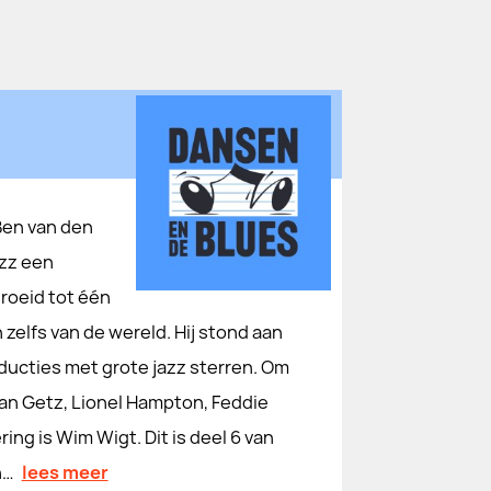
Ben van den
azz een
roeid tot één
zelfs van de wereld. Hij stond aan
ducties met grote jazz sterren. Om
tan Getz, Lionel Hampton, Feddie
ing is Wim Wigt. Dit is deel 6 van
n…
lees meer