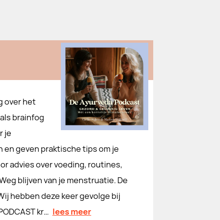
g over het
 als brainfog
 je
en en geven praktische tips om je
or advies over voeding, routines,
 Weg blijven van je menstruatie. De
 Wij hebben deze keer gevolge bij
UPODCAST kr…
lees meer