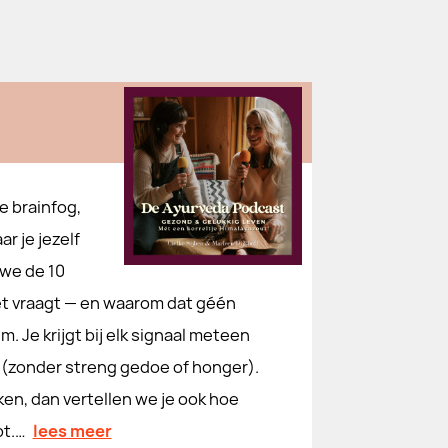
e brainfog,
r je jezelf
 we de 10
set vraagt — en waarom dat géén
. Je krijgt bij elk signaal meteen
n (zonder streng gedoe of honger).
kken, dan vertellen we je ook hoe
pt.…
lees meer