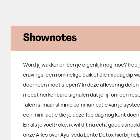
Shownotes
Word jij wakker en ben je eigenlijk nog moe? Heb j
cravings, een rommelige buik of die middagdip waa
doorheen moet slepen? In deze aflevering delen
meest herkenbare signalen dat je lijf om een re
falen is, maar slimme communicatie van je systeem
een mini-actie die je dezelfde dag nog kunt doe
En als je voelt: oké, ik wil dit nu echt goed aanpa
onze Alles over Ayurveda Lente Detox hierbij hel