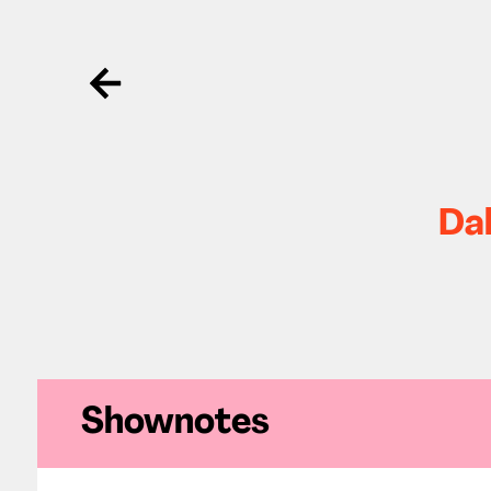
Ga terug
Dah
Shownotes