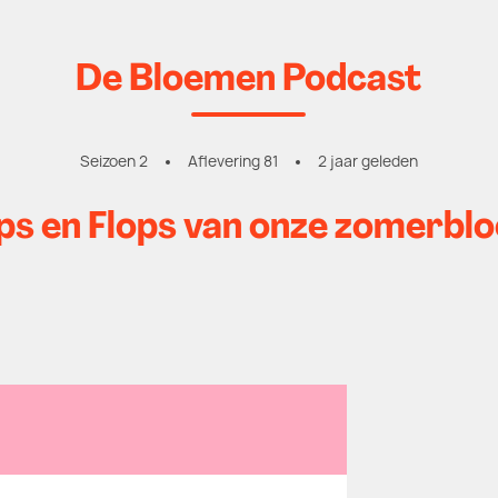
De Bloemen Podcast
Seizoen 2
Aflevering 81
2 jaar geleden
ps en Flops van onze zomerbl