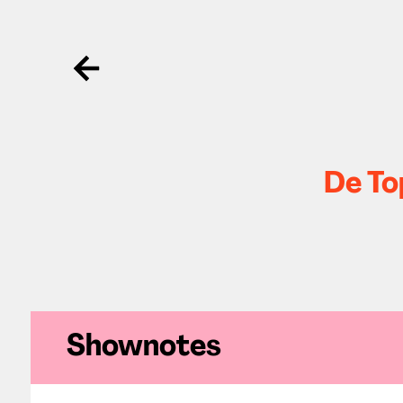
Ga terug
De To
Shownotes