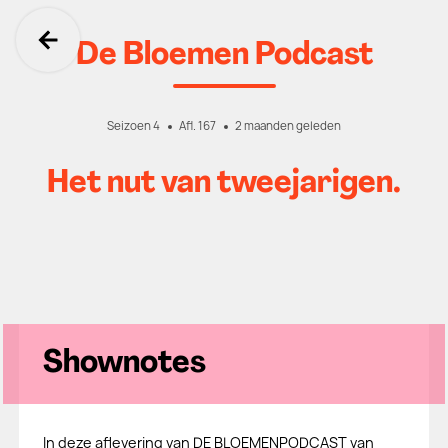
De Bloemen Podcast
Ga terug
Seizoen 4
Afl. 167
2 maanden geleden
Het nut van tweejarigen.
Shownotes
In deze aflevering van DE BLOEMENPODCAST van